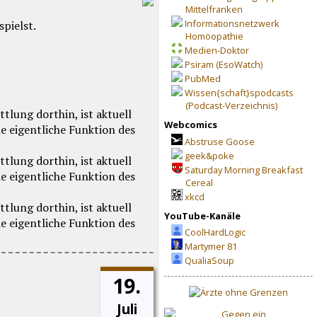
Mittelfranken
Informationsnetzwerk
pielst.
Homöopathie
Medien-Doktor
Psiram (EsoWatch)
PubMed
Wissen{schaft}spodcasts
(Podcast-Verzeichnis)
Webcomics
Abstruse Goose
geek&poke
Saturday Morning Breakfast
Cereal
xkcd
YouTube-Kanäle
CoolHardLogic
Martymer 81
QualiaSoup
19.
Juli