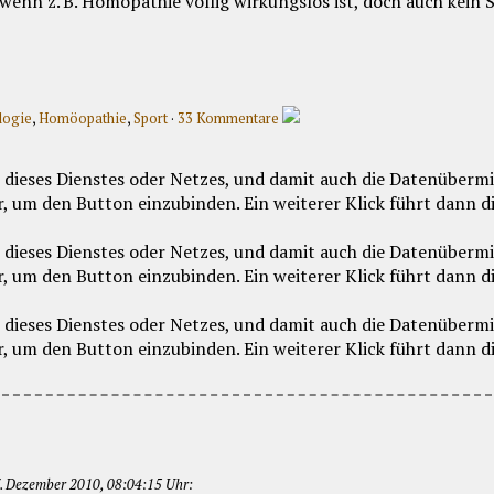
 wenn z. B. Homöpathie völlig wirkungslos ist, doch auch kein
logie
,
Homöopathie
,
Sport
·
33 Kommentare
 Dezember 2010, 08:04:15 Uhr: