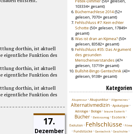
 Schaden entsteht.
Petek-Dimmer
(56× gelesen,
103334× gesamt)
Büchernachlese 2014
(52×
gelesen, 7070× gesamt)
Fehlschluss #7: Kein echter
Schotte
(50× gelesen, 17849×
gesamt)
Was ist dran an Kijimea?
(50×
gelesen, 83582× gesamt)
Fehlschluss #35: Das Argument
des gesunden
Menschenverstandes
(47×
gelesen, 13719× gesamt)
Bullshit-Bingo Gentechnik
(43×
gelesen, 9138× gesamt)
Kategorien
·
·
·
Akupunktur
Akupressur
Allgemeines
Alternativmedizin
·
·
Apokalypse
·
·
·
Astrologie
Biologie
braune Esoterik
Bücher
·
·
·
Esoterik
17.
Elektrosmog
Fehlschlüsse
·
·
Evolution
Filme
Dezember
·
·
·
·
Fundstücke
Gentechnik
Geschichte