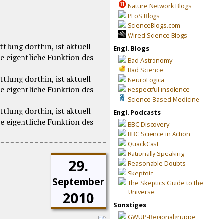
Nature Network Blogs
PLoS Blogs
ScienceBlogs.com
Wired Science Blogs
Engl. Blogs
Bad Astronomy
Bad Science
NeuroLogica
Respectful Insolence
Science-Based Medicine
Engl. Podcasts
BBC Discovery
BBC Science in Action
QuackCast
Rationally Speaking
29.
Reasonable Doubts
Skeptoid
September
The Skeptics Guide to the
Universe
2010
Sonstiges
GWUP-Regionalgruppe