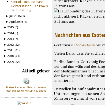
Konrad Paul Liessmann:
Geisterstunde - Die Praxis
der Unbildung
► Juli 2016 (1)
► April 2016 (1)
► 2015 (6)
► 2014 (6)
Nachrichten aus Esote
► 2013 (6)
► 2012 (22)
Geschrieben von
Michael Hohner
am 23
► 2011 (41)
Vielen Dank, dass Sie auch he
► 2010 (43)
Berlin: Bundes-Gottkönig Foc
► 2009 (22)
lief und ihm während des Eing
Aktuell gelesen
der Medizinmänner blieb unser
der Katze gemalt und verbran
meditieren.
Florian Freistetter: Newton - Wie ein
Derweilen ist Außenminister 
Arschloch das Universum neu erfand
Unterredungen mit seinen Ahn
Ministers wird nicht vor sein