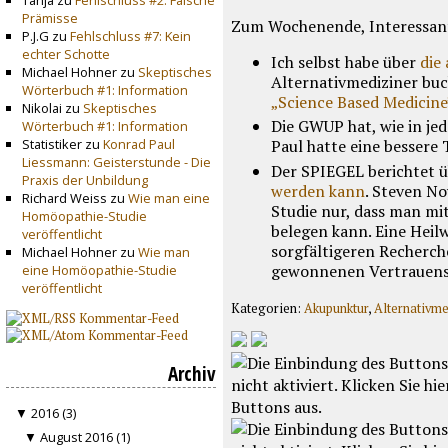
Tanja zu
Fehlschluss #2: Falsche
Prämisse
Zum Wochenende, Interessan
P.J.G zu
Fehlschluss #7: Kein
echter Schotte
Ich selbst habe über
die
Michael Hohner zu
Skeptisches
Alternativmediziner bu
Wörterbuch #1: Information
„Science Based Medicine
Nikolai zu
Skeptisches
Die GWUP hat, wie in jed
Wörterbuch #1: Information
Statistiker zu
Konrad Paul
Paul hatte eine bessere 
Liessmann: Geisterstunde - Die
Der SPIEGEL berichtet 
Praxis der Unbildung
werden kann
. Steven No
Richard Weiss zu
Wie man eine
Studie nur, dass man mi
Homöopathie-Studie
belegen kann. Eine Heilw
veröffentlicht
sorgfältigeren Recherch
Michael Hohner zu
Wie man
gewonnenen Vertrauens
eine Homöopathie-Studie
veröffentlicht
Kategorien:
Akupunktur
,
Alternativme
Archiv
▼ 2016 (3)
▼ August 2016 (1)