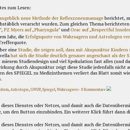
tes zum Lesen:
 angeblich neue Methode der Reflexzonenmassage
berichtet, m
chstäblich verarscht wurden. Zum gleichen Thema berichtete
”
,
PZ Myers auf „Pharyngula”
und
Orac auf „Respectful Insole
em Jahr, die
Erfolgsquote von Wahrsagern und Astrologen ver
Trefferquote.
über eine
Studie, die zeigen soll, dass mit Akupunktur Kinder
vella
hat sich die Studie deutlich genauer angeschaut als der
t miesem Studiendesign und viel Spekulation fast alles (und d
irkung durch Akupunktur zeigt diese Studie jedenfalls nicht a
en des SPIEGEL zu Medizinthemen verliert das Blatt somit wie
.
dizin
,
Astrologie
,
GWUP
,
Spiegel
,
Wahrsagerei
·
0 Kommentare