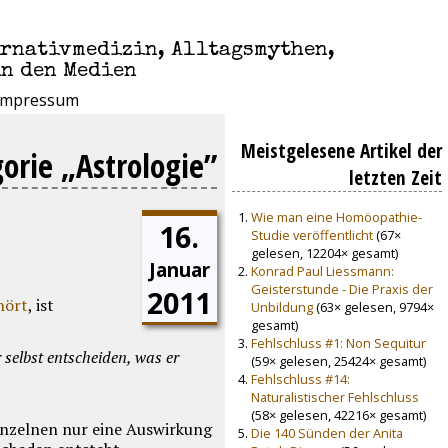
ernativmedizin, Alltagsmythen,
in den Medien
Impressum
Meistgelesene Artikel der
gorie „Astrologie”
letzten Zeit
Wie man eine Homöopathie-
16.
Studie veröffentlicht
(67×
gelesen, 12204× gesamt)
Januar
Konrad Paul Liessmann:
Geisterstunde - Die Praxis der
2011
hört
, ist
Unbildung
(63× gelesen, 9794×
gesamt)
Fehlschluss #1: Non Sequitur
selbst entscheiden, was er
(59× gelesen, 25424× gesamt)
Fehlschluss #14:
Naturalistischer Fehlschluss
(58× gelesen, 42216× gesamt)
inzelnen nur eine Auswirkung
Die 140 Sünden der Anita