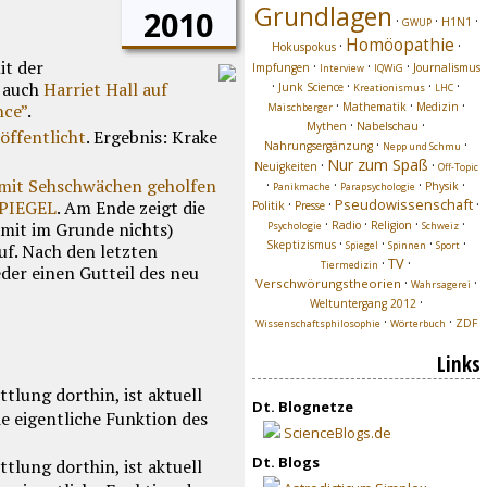
Grundlagen
2010
·
·
·
H1N1
GWUP
Homöopathie
·
·
Hokuspokus
it der
·
·
·
Impfungen
Journalismus
Interview
IQWiG
·
·
·
·
n auch
Harriet Hall auf
Junk Science
Kreationismus
LHC
·
·
·
nce”
.
Mathematik
Medizin
Maischberger
·
·
Mythen
Nabelschau
öffentlicht
. Ergebnis: Krake
·
·
Nahrungsergänzung
Nepp und Schmu
Nur zum Spaß
·
·
Neuigkeiten
Off-Topic
n mit Sehschwächen geholfen
·
·
·
·
Physik
Panikmache
Parapsychologie
·
·
Pseudowissenschaft
·
 SPIEGEL
. Am Ende zeigt die
Politik
Presse
·
·
·
·
amit im Grunde nichts)
Radio
Religion
Psychologie
Schweiz
·
·
·
·
Skeptizismus
Spiegel
Spinnen
Sport
uf. Nach den letzten
·
TV
·
Tiermedizin
der einen Gutteil des neu
·
·
Verschwörungstheorien
Wahrsagerei
·
Weltuntergang 2012
·
·
ZDF
Wissenschaftsphilosophie
Wörterbuch
Links
Dt. Blognetze
ScienceBlogs.de
Dt. Blogs