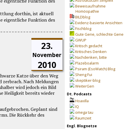
Astrodicticum Simplex
Beweisaufnahme
Homöopathie
BILDblog
Evidenz-basierte Ansichten
Fischblog
Gute Gene, schlechte Gene
GWUP
23.
Kritisch gedacht
Kritisches Denken
November
Nachdenken, bitte
2010
Plazeboalarm
Psiram (EsoWatch) Blog
Sheng Fui
schwarze Katze über den Weg
skeptiker-blog
und zerbrach. Nach Meldungen
WeiterGen
halber wird jedoch ein Bild
Heiligkeit bereits wieder
Dt. Podcasts
Hoaxilla
IQ
aufgebrochen. Geplant sind
omega tau
rms. Die Rückkehr des
Raumzeit
Engl. Blognetze