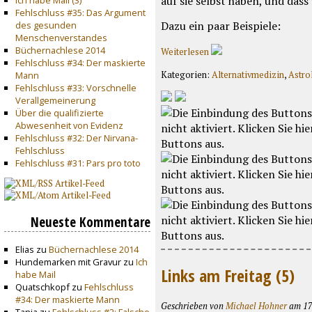
auf sie selbst haben, und dass
Fehlschluss #35: Das Argument
Dazu ein paar Beispiele:
des gesunden
Menschenverstandes
Büchernachlese 2014
Weiterlesen
Fehlschluss #34: Der maskierte
Mann
Kategorien:
Alternativmedizin
,
Astro
Fehlschluss #33: Vorschnelle
Verallgemeinerung
Über die qualifizierte
Abwesenheit von Evidenz
Fehlschluss #32: Der Nirvana-
Fehlschluss
Fehlschluss #31: Pars pro toto
Neueste Kommentare
Elias zu
Büchernachlese 2014
Hundemarken mit Gravur zu
Ich
Links am Freitag (5)
habe Mail
Quatschkopf zu
Fehlschluss
#34: Der maskierte Mann
Geschrieben von
Michael Hohner
am 17.