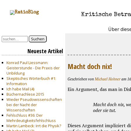
Kritische Betr
Über dies
Suchen
Neueste Artikel
Konrad Paul Liessmann:
Macht doch nix!
Geisterstunde - Die Praxis der
Unbildung
Skeptisches Wörterbuch #1:
Geschrieben von
Michael Hohner
am 16.
Information
Ein Argument, das man in Dis
Ich habe Mail (4)
Büchernachlese 2015
Wieder Pseudowissenschaften
Macht doch nix, we
bei der Nacht der
oder sie tut.
Wissenschaften
Fehlschluss #36: Der
Mehrdeutigkeitsfehlschluss
Dieses Argument impliziert 
Martin Lambeck: Irrt die Physik?
Ich habe Mail (3)