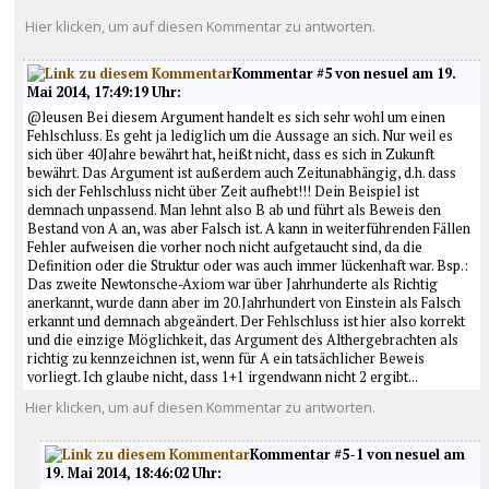
Hier klicken, um auf diesen Kommentar zu antworten.
Kommentar #5 von nesuel am 19.
Mai 2014, 17:49:19 Uhr:
@leusen Bei diesem Argument handelt es sich sehr wohl um einen
Fehlschluss. Es geht ja lediglich um die Aussage an sich. Nur weil es
sich über 40Jahre bewährt hat, heißt nicht, dass es sich in Zukunft
bewährt. Das Argument ist außerdem auch Zeitunabhängig, d.h. dass
sich der Fehlschluss nicht über Zeit aufhebt!!! Dein Beispiel ist
demnach unpassend. Man lehnt also B ab und führt als Beweis den
Bestand von A an, was aber Falsch ist. A kann in weiterführenden Fällen
Fehler aufweisen die vorher noch nicht aufgetaucht sind, da die
Definition oder die Struktur oder was auch immer lückenhaft war. Bsp.:
Das zweite Newtonsche-Axiom war über Jahrhunderte als Richtig
anerkannt, wurde dann aber im 20.Jahrhundert von Einstein als Falsch
erkannt und demnach abgeändert. Der Fehlschluss ist hier also korrekt
und die einzige Möglichkeit, das Argument des Althergebrachten als
richtig zu kennzeichnen ist, wenn für A ein tatsächlicher Beweis
vorliegt. Ich glaube nicht, dass 1+1 irgendwann nicht 2 ergibt...
Hier klicken, um auf diesen Kommentar zu antworten.
Kommentar #5-1 von nesuel am
19. Mai 2014, 18:46:02 Uhr: