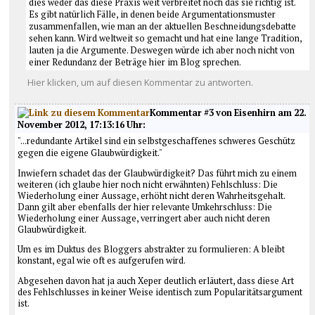
dies weder das diese Praxis weit verbreitet noch das sie richtig ist.
Es gibt natürlich Fälle, in denen beide Argumentationsmuster
zusammenfallen, wie man an der aktuellen Beschneidungsdebatte
sehen kann. Wird weltweit so gemacht und hat eine lange Tradition,
lauten ja die Argumente. Deswegen würde ich aber noch nicht von
einer Redundanz der Beträge hier im Blog sprechen.
Hier klicken, um auf diesen Kommentar zu antworten.
Kommentar #3 von Eisenhirn am 22.
November 2012, 17:13:16 Uhr:
"...redundante Artikel sind ein selbstgeschaffenes schweres Geschütz
gegen die eigene Glaubwürdigkeit."
Inwiefern schadet das der Glaubwürdigkeit? Das führt mich zu einem
weiteren (ich glaube hier noch nicht erwähnten) Fehlschluss: Die
Wiederholung einer Aussage, erhöht nicht deren Wahrheitsgehalt.
Dann gilt aber ebenfalls der hier relevante Umkehrschluss: Die
Wiederholung einer Aussage, verringert aber auch nicht deren
Glaubwürdigkeit.
Um es im Duktus des Bloggers abstrakter zu formulieren: A bleibt
konstant, egal wie oft es aufgerufen wird.
Abgesehen davon hat ja auch Xeper deutlich erläutert, dass diese Art
des Fehlschlusses in keiner Weise identisch zum Popularitätsargument
ist.