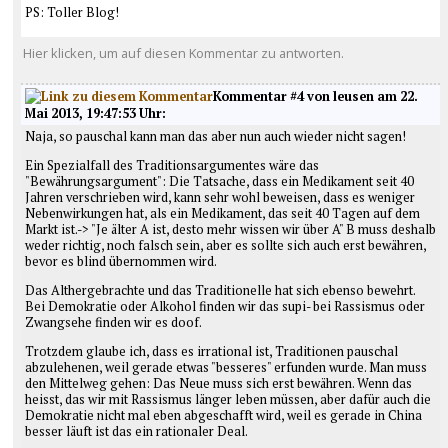
PS: Toller Blog!
Hier klicken, um auf diesen Kommentar zu antworten.
Kommentar #4 von leusen am 22.
Mai 2013, 19:47:53 Uhr:
Naja, so pauschal kann man das aber nun auch wieder nicht sagen!
Ein Spezialfall des Traditionsargumentes wäre das
"Bewährungsargument": Die Tatsache, dass ein Medikament seit 40
Jahren verschrieben wird, kann sehr wohl beweisen, dass es weniger
Nebenwirkungen hat, als ein Medikament, das seit 40 Tagen auf dem
Markt ist.-> "Je älter A ist, desto mehr wissen wir über A" B muss deshalb
weder richtig, noch falsch sein, aber es sollte sich auch erst bewähren,
bevor es blind übernommen wird.
Das Althergebrachte und das Traditionelle hat sich ebenso bewehrt.
Bei Demokratie oder Alkohol finden wir das supi- bei Rassismus oder
Zwangsehe finden wir es doof.
Trotzdem glaube ich, dass es irrational ist, Traditionen pauschal
abzulehenen, weil gerade etwas "besseres" erfunden wurde. Man muss
den Mittelweg gehen: Das Neue muss sich erst bewähren. Wenn das
heisst, das wir mit Rassismus länger leben müssen, aber dafür auch die
Demokratie nicht mal eben abgeschafft wird, weil es gerade in China
besser läuft ist das ein rationaler Deal.