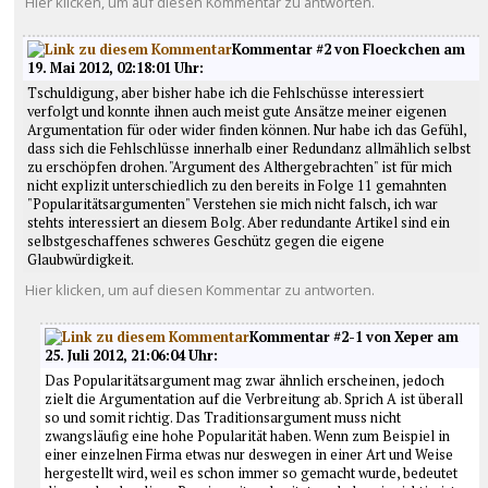
Hier klicken, um auf diesen Kommentar zu antworten.
Kommentar #2 von Floeckchen am
19. Mai 2012, 02:18:01 Uhr:
Tschuldigung, aber bisher habe ich die Fehlschüsse interessiert
verfolgt und konnte ihnen auch meist gute Ansätze meiner eigenen
Argumentation für oder wider finden können. Nur habe ich das Gefühl,
dass sich die Fehlschlüsse innerhalb einer Redundanz allmählich selbst
zu erschöpfen drohen. "Argument des Althergebrachten" ist für mich
nicht explizit unterschiedlich zu den bereits in Folge 11 gemahnten
"Popularitätsargumenten" Verstehen sie mich nicht falsch, ich war
stehts interessiert an diesem Bolg. Aber redundante Artikel sind ein
selbstgeschaffenes schweres Geschütz gegen die eigene
Glaubwürdigkeit.
Hier klicken, um auf diesen Kommentar zu antworten.
Kommentar #2-1 von Xeper am
25. Juli 2012, 21:06:04 Uhr:
Das Popularitätsargument mag zwar ähnlich erscheinen, jedoch
zielt die Argumentation auf die Verbreitung ab. Sprich A ist überall
so und somit richtig. Das Traditionsargument muss nicht
zwangsläufig eine hohe Popularität haben. Wenn zum Beispiel in
einer einzelnen Firma etwas nur deswegen in einer Art und Weise
hergestellt wird, weil es schon immer so gemacht wurde, bedeutet