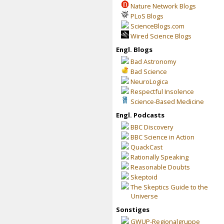
Nature Network Blogs
PLoS Blogs
ScienceBlogs.com
Wired Science Blogs
Engl. Blogs
Bad Astronomy
Bad Science
NeuroLogica
Respectful Insolence
Science-Based Medicine
Engl. Podcasts
BBC Discovery
BBC Science in Action
QuackCast
Rationally Speaking
Reasonable Doubts
Skeptoid
The Skeptics Guide to the
Universe
Sonstiges
GWUP-Regionalgruppe