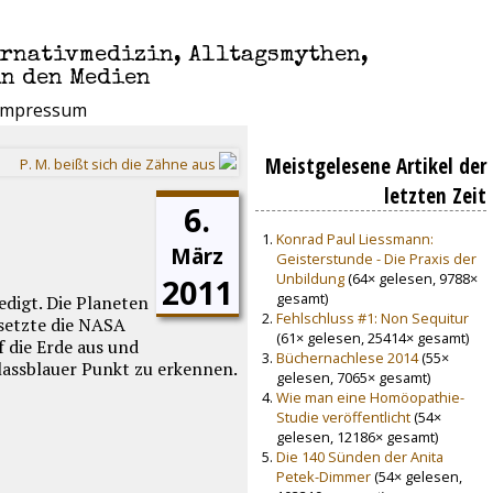
ernativmedizin, Alltagsmythen,
in den Medien
Impressum
Meistgelesene Artikel der
P. M. beißt sich die Zähne aus
letzten Zeit
6.
Konrad Paul Liessmann:
März
Geisterstunde - Die Praxis der
Unbildung
(64× gelesen, 9788×
2011
gesamt)
digt. Die Planeten
Fehlschluss #1: Non Sequitur
 setzte die NASA
(61× gelesen, 25414× gesamt)
f die Erde aus und
Büchernachlese 2014
(55×
blassblauer Punkt zu erkennen.
gelesen, 7065× gesamt)
Wie man eine Homöopathie-
Studie veröffentlicht
(54×
gelesen, 12186× gesamt)
Die 140 Sünden der Anita
Petek-Dimmer
(54× gelesen,