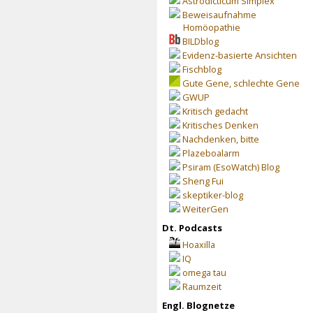
Astrodicticum Simplex
Beweisaufnahme
Homöopathie
BILDblog
Evidenz-basierte Ansichten
Fischblog
Gute Gene, schlechte Gene
GWUP
Kritisch gedacht
Kritisches Denken
Nachdenken, bitte
Plazeboalarm
Psiram (EsoWatch) Blog
Sheng Fui
skeptiker-blog
WeiterGen
Dt. Podcasts
Hoaxilla
IQ
omega tau
Raumzeit
Engl. Blognetze