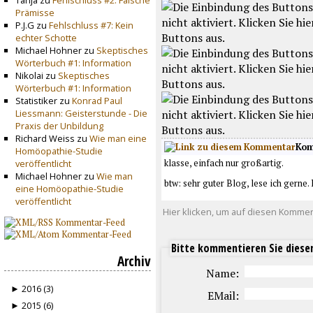
Tanja zu
Fehlschluss #2: Falsche
Prämisse
P.J.G zu
Fehlschluss #7: Kein
echter Schotte
Michael Hohner zu
Skeptisches
Wörterbuch #1: Information
Nikolai zu
Skeptisches
Wörterbuch #1: Information
Statistiker zu
Konrad Paul
Liessmann: Geisterstunde - Die
Praxis der Unbildung
Richard Weiss zu
Wie man eine
Kom
Homöopathie-Studie
klasse, einfach nur großartig.
veröffentlicht
Michael Hohner zu
Wie man
btw: sehr guter Blog, lese ich gerne. 
eine Homöopathie-Studie
veröffentlicht
Hier klicken, um auf diesen Kommen
Bitte kommentieren Sie diesen
Archiv
Name:
► 2016 (3)
EMail:
► 2015 (6)