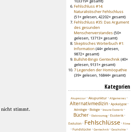
103319× gesamt)
Fehlschluss #14:
Naturalistischer Fehlschluss
(51× gelesen, 42202× gesamt)
Fehlschluss #35: Das Argument
des gesunden
Menschenverstandes
(50×
gelesen, 13713× gesamt)
Skeptisches Wörterbuch #1:
Information
(44× gelesen,
9872× gesamt)
Bullshit-Bingo Gentechnik
(40×
gelesen, 9131× gesamt)
7 Legenden der Homöopathie
(39× gelesen, 16844× gesamt)
Kategorien
·
·
·
Akupunktur
Akupressur
Allgemeines
Alternativmedizin
·
·
Apokalypse
s nicht stimmt.
·
·
·
Astrologie
Biologie
braune Esoterik
Bücher
·
·
·
Esoterik
Elektrosmog
Fehlschlüsse
·
·
Evolution
Filme
·
·
·
·
Fundstücke
Gentechnik
Geschichte