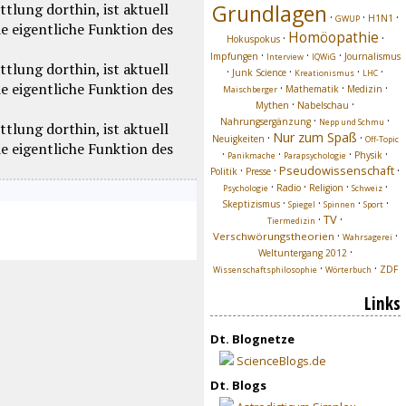
Grundlagen
·
·
·
H1N1
GWUP
Homöopathie
·
·
Hokuspokus
·
·
·
Impfungen
Journalismus
Interview
IQWiG
·
·
·
·
Junk Science
Kreationismus
LHC
·
·
·
Mathematik
Medizin
Maischberger
·
·
Mythen
Nabelschau
·
·
Nahrungsergänzung
Nepp und Schmu
Nur zum Spaß
·
·
Neuigkeiten
Off-Topic
·
·
·
·
Physik
Panikmache
Parapsychologie
·
·
Pseudowissenschaft
·
Politik
Presse
·
·
·
·
Radio
Religion
Psychologie
Schweiz
·
·
·
·
Skeptizismus
Spiegel
Spinnen
Sport
·
TV
·
Tiermedizin
·
·
Verschwörungstheorien
Wahrsagerei
·
Weltuntergang 2012
·
·
ZDF
Wissenschaftsphilosophie
Wörterbuch
Links
Dt. Blognetze
ScienceBlogs.de
Dt. Blogs