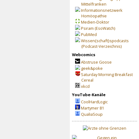
Mittelfranken
Informationsnetzwerk
Homöopathie
Medien-Doktor
Psiram (EsoWatch)
PubMed
Wissen{schaft}spodcasts
(Podcast-Verzeichnis)
Webcomics
Abstruse Goose
geek&poke
Saturday Morning Breakfast
Cereal
xkcd
YouTube-Kanäle
CoolHardLogic
Martymer 81
QualiaSoup