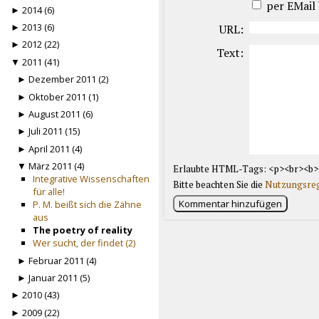
per EMail
► 2014 (6)
► 2013 (6)
URL:
► 2012 (22)
Text:
▼ 2011 (41)
► Dezember 2011 (2)
► Oktober 2011 (1)
► August 2011 (6)
► Juli 2011 (15)
► April 2011 (4)
▼ März 2011 (4)
Erlaubte HTML-Tags: <p><br><b>
Integrative Wissenschaften
Bitte beachten Sie die
Nutzungsre
für alle!
Kommentar hinzufügen
P. M. beißt sich die Zähne
aus
The poetry of reality
Wer sucht, der findet (2)
► Februar 2011 (4)
► Januar 2011 (5)
► 2010 (43)
► 2009 (22)