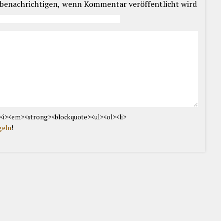
 benachrichtigen, wenn Kommentar veröffentlicht wird
<i><em><strong><blockquote><ul><ol><li>
geln
!