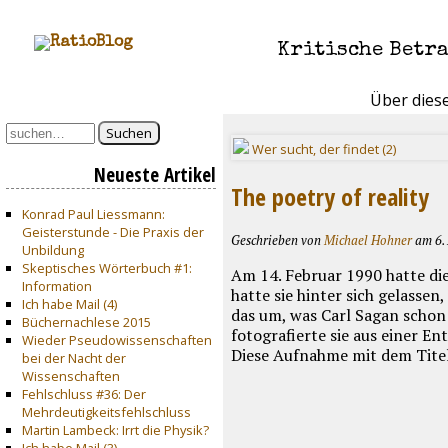
Kritische Betr
Über dies
Suchen
Wer sucht, der findet (2)
Neueste Artikel
The poetry of reality
Konrad Paul Liessmann:
Geisterstunde - Die Praxis der
Geschrieben von
Michael Hohner
am 6. 
Unbildung
Skeptisches Wörterbuch #1:
Am 14. Februar 1990 hatte di
Information
hatte sie hinter sich gelasse
Ich habe Mail (4)
das um, was Carl Sagan schon 
Büchernachlese 2015
fotografierte sie aus einer En
Wieder Pseudowissenschaften
Diese Aufnahme mit dem Titel
bei der Nacht der
Wissenschaften
Fehlschluss #36: Der
Mehrdeutigkeitsfehlschluss
Martin Lambeck: Irrt die Physik?
Ich habe Mail (3)