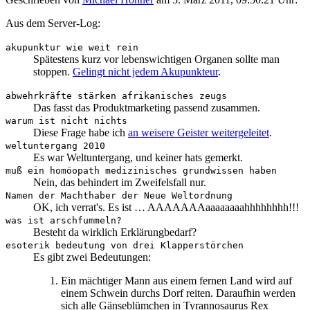
Aus dem Server-Log:
akupunktur wie weit rein
Spätestens kurz vor lebenswichtigen Organen sollte man
stoppen.
Gelingt nicht jedem Akupunkteur
.
abwehrkräfte stärken afrikanisches zeugs
Das fasst das Produktmarketing passend zusammen.
warum ist nicht nichts
Diese Frage habe ich
an weisere Geister weitergeleitet
.
weltuntergang 2010
Es war Weltuntergang, und keiner hats gemerkt.
muß ein homöopath medizinisches grundwissen haben
Nein, das behindert im Zweifelsfall nur.
Namen der Machthaber der Neue Weltordnung
OK, ich verrat's. Es ist … AAAAAAAaaaaaaaahhhhhhhh!!!
was ist arschfummeln?
Besteht da wirklich Erklärungbedarf?
esoterik bedeutung von drei Klapperstörchen
Es gibt zwei Bedeutungen:
Ein mächtiger Mann aus einem fernen Land wird auf
einem Schwein durchs Dorf reiten. Daraufhin werden
sich alle Gänseblümchen in Tyrannosaurus Rex