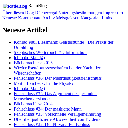
RatioBlog
Über diesen Blog
Bücherregal
Nutzungsbestimmungen
Impressum
Neueste
Kommentare
Archiv
Meistgelesen
Kategorien
Links
Neueste Artikel
Konrad Paul Liessmann: Geisterstunde - Die Praxis der
Unbildung
Skeptisches Wörterbuch #1: Information
Ich habe Mail (4)
Büchernachlese 2015
Wieder Pseudowissenschaften bei der Nacht der
Wissenschaften
Fehlschluss #36: Der Mehrdeutigkeitsfehlschluss
Martin Lambeck: Irrt die Physik?
Ich habe Mail (3)
Fehlschluss #35: Das Argument des gesunden
Menschenverstandes
Büchernachlese 2014
Fehlschluss #34: Der maskierte Mann
Fehlschluss #33: Vorschnelle Verallgemeinerung
Über die qualifizierte Abwesenheit von Evidenz
Fehlschluss #32: Der Nirvana-Fehlschluss