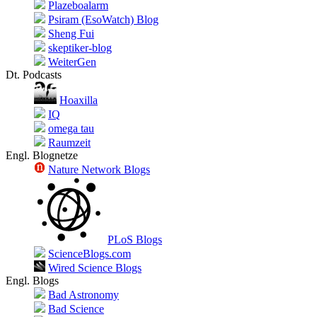
Plazeboalarm
Psiram (EsoWatch) Blog
Sheng Fui
skeptiker-blog
WeiterGen
Dt. Podcasts
Hoaxilla
IQ
omega tau
Raumzeit
Engl. Blognetze
Nature Network Blogs
PLoS Blogs
ScienceBlogs.com
Wired Science Blogs
Engl. Blogs
Bad Astronomy
Bad Science