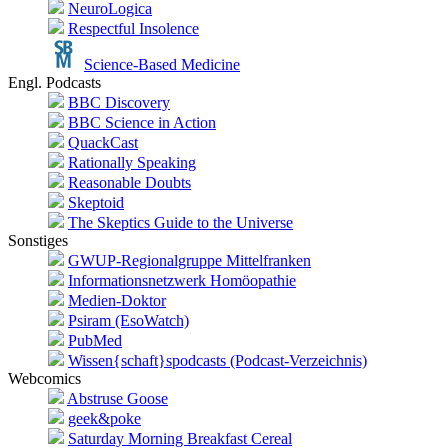
NeuroLogica
Respectful Insolence
Science-Based Medicine
Engl. Podcasts
BBC Discovery
BBC Science in Action
QuackCast
Rationally Speaking
Reasonable Doubts
Skeptoid
The Skeptics Guide to the Universe
Sonstiges
GWUP-Regionalgruppe Mittelfranken
Informationsnetzwerk Homöopathie
Medien-Doktor
Psiram (EsoWatch)
PubMed
Wissen{schaft}spodcasts (Podcast-Verzeichnis)
Webcomics
Abstruse Goose
geek&poke
Saturday Morning Breakfast Cereal