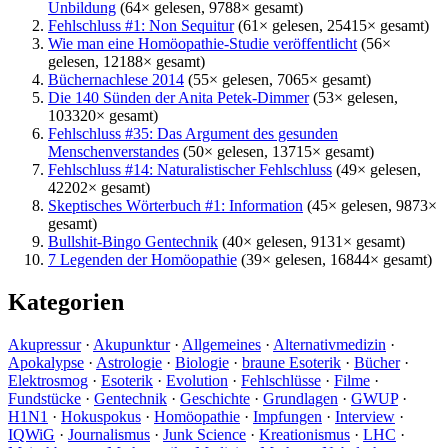
Unbildung
(64× gelesen, 9788× gesamt)
Fehlschluss #1: Non Sequitur
(61× gelesen, 25415× gesamt)
Wie man eine Homöopathie-Studie veröffentlicht
(56×
gelesen, 12188× gesamt)
Büchernachlese 2014
(55× gelesen, 7065× gesamt)
Die 140 Sünden der Anita Petek-Dimmer
(53× gelesen,
103320× gesamt)
Fehlschluss #35: Das Argument des gesunden
Menschenverstandes
(50× gelesen, 13715× gesamt)
Fehlschluss #14: Naturalistischer Fehlschluss
(49× gelesen,
42202× gesamt)
Skeptisches Wörterbuch #1: Information
(45× gelesen, 9873×
gesamt)
Bullshit-Bingo Gentechnik
(40× gelesen, 9131× gesamt)
7 Legenden der Homöopathie
(39× gelesen, 16844× gesamt)
Kategorien
Akupressur
·
Akupunktur
·
Allgemeines
·
Alternativmedizin
·
Apokalypse
·
Astrologie
·
Biologie
·
braune Esoterik
·
Bücher
·
Elektrosmog
·
Esoterik
·
Evolution
·
Fehlschlüsse
·
Filme
·
Fundstücke
·
Gentechnik
·
Geschichte
·
Grundlagen
·
GWUP
·
H1N1
·
Hokuspokus
·
Homöopathie
·
Impfungen
·
Interview
·
IQWiG
·
Journalismus
·
Junk Science
·
Kreationismus
·
LHC
·