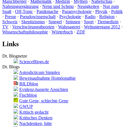
Maischberger
·
Mathematik
·
Medizin
·
Mythen
·
Nabelschau
·
Nahrungsergänzung
·
Nepp und Schmu
·
Neuigkeiten
·
Nur zum
Spaß
·
Off-Topic
·
Panikmache
·
Parapsychologie
·
Physik
·
Politik
·
Presse
·
Pseudowissenschaft
·
Psychologie
·
Radio
·
Religion
·
Schweiz
·
Skeptizismus
·
Spiegel
·
Spinnen
·
Sport
·
Tiermedizin
·
TV
·
Verschwörungstheorien
·
Wahrsagerei
·
Weltuntergang 2012
·
Wissenschaftsphilosophie
·
Wörterbuch
·
ZDF
Links
Dt. Blognetze
ScienceBlogs.de
Dt. Blogs
Astrodicticum Simplex
Beweisaufnahme Homöopathie
BILDblog
Evidenz-basierte Ansichten
Fischblog
Gute Gene, schlechte Gene
GWUP
Kritisch gedacht
Kritisches Denken
Nachdenken, bitte