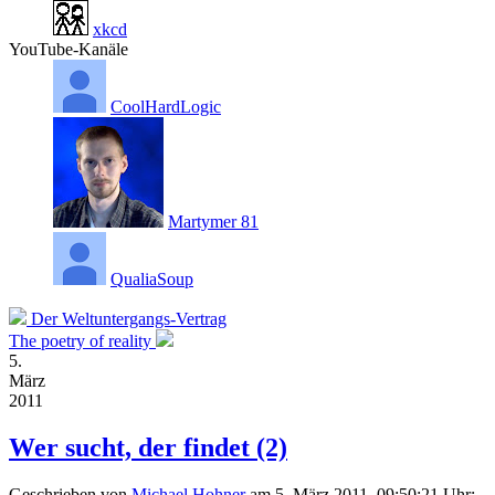
xkcd
YouTube-Kanäle
CoolHardLogic
Martymer 81
QualiaSoup
Der Weltuntergangs-Vertrag
The poetry of reality
5.
März
2011
Wer sucht, der findet (2)
Geschrieben von
Michael Hohner
am 5. März 2011, 09:50:21 Uhr: