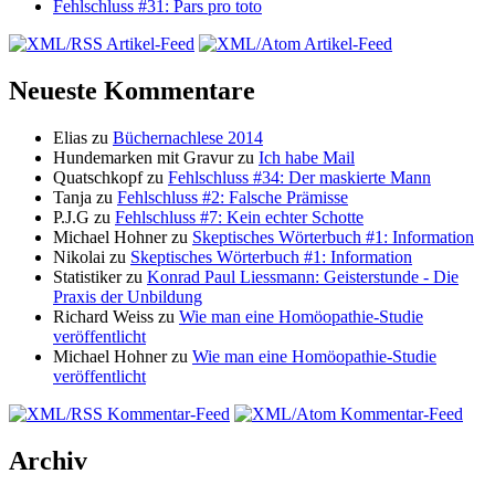
Fehlschluss #31: Pars pro toto
Neueste Kommentare
Elias zu
Büchernachlese 2014
Hundemarken mit Gravur zu
Ich habe Mail
Quatschkopf zu
Fehlschluss #34: Der maskierte Mann
Tanja zu
Fehlschluss #2: Falsche Prämisse
P.J.G zu
Fehlschluss #7: Kein echter Schotte
Michael Hohner zu
Skeptisches Wörterbuch #1: Information
Nikolai zu
Skeptisches Wörterbuch #1: Information
Statistiker zu
Konrad Paul Liessmann: Geisterstunde - Die
Praxis der Unbildung
Richard Weiss zu
Wie man eine Homöopathie-Studie
veröffentlicht
Michael Hohner zu
Wie man eine Homöopathie-Studie
veröffentlicht
Archiv